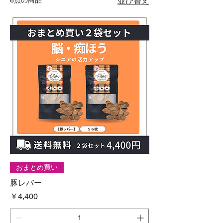
並び替え
おまとめ買い
豚レバー
価格
￥4,400