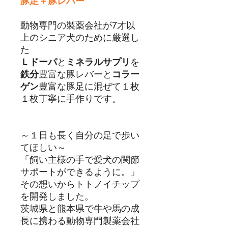
豚足＋豚レバー
動物専門の製薬会社が7才以
上のシニア犬のために厳選し
た
Ｌドーパ
と
ミネラルサプリ
を
鉄分
豊富な豚レバーと
コラー
ゲン
豊富な豚足に混ぜて１枚
１枚丁寧に手作りです。
～１日も長く自分の足で歩い
てほしい～
「飼い主様の手で愛犬の関節
サポートができるように。」
その想いからトトノイチップ
を開発しました。
茨城県と熊本県で牛や馬の成
長に携わる動物専門製薬会社