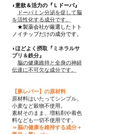
◗意欲＆活力の『Ｌドーパ』
ドーパミン分泌を促して脳
を活性化する成分です。
★製薬会社が厳選したトト
ノイチップだけの成分です。
◗
​ほどよく摂取『ミネラルサ
プリ＆鉄分』
脳の健康維持と全身の神経
伝達に不可欠な成分です。
【豚レバー】の原材料
原材料はいたってシンプル。
小麦など穀物不使用。
素材そのまま、増粘剤や着色
料なども一切不使用です。
＝脳の健康を維持する成分＋