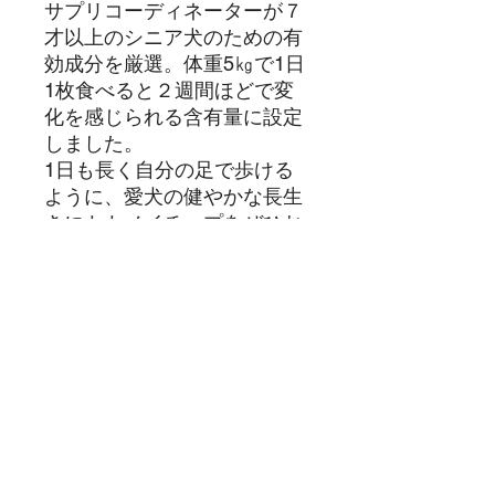
サプリコーディネーターが７
才以上のシニア犬のための有
効成分を厳選。体重5㎏で1日
1枚食べると２週間ほどで変
化を感じられる含有量に設定
しました。
1日も長く自分の足で歩ける
ように、愛犬の健やかな長生
きにトトノイチップをぜひお
役立てください。
トトノイチップのこだわり
動物専門製薬会社が牛や馬の成長
飼い主様にお願い
やショードッグなどの過去の実績
を基にパテラの小型犬と7才以上の
シニア犬の有効成分を厳選し配合
食べ残しがないように飼い主様の
商品情報
と含有量を調整しています。
手で
１/２～１/４に割って
食べさせ
ベースに使用する九州産の豚足や
てください。お口についてしまう