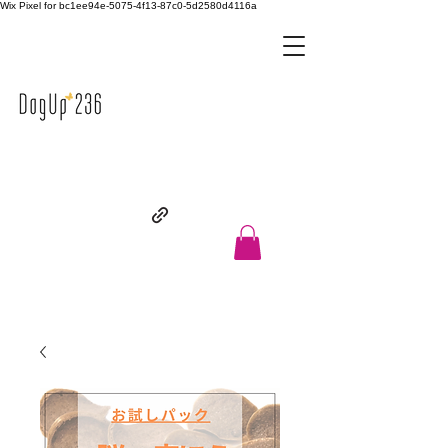
Wix Pixel for bc1ee94e-5075-4f13-87c0-5d2580d4116a