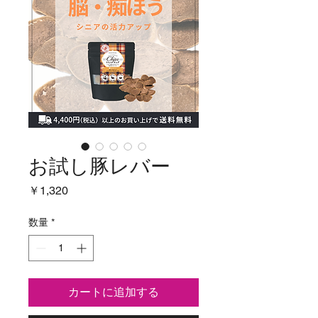
お試し豚レバー
価
￥1,320
格
数量
*
カートに追加する