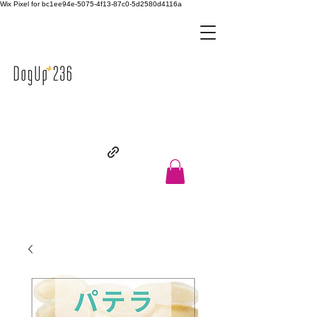
Wix Pixel for bc1ee94e-5075-4f13-87c0-5d2580d4116a