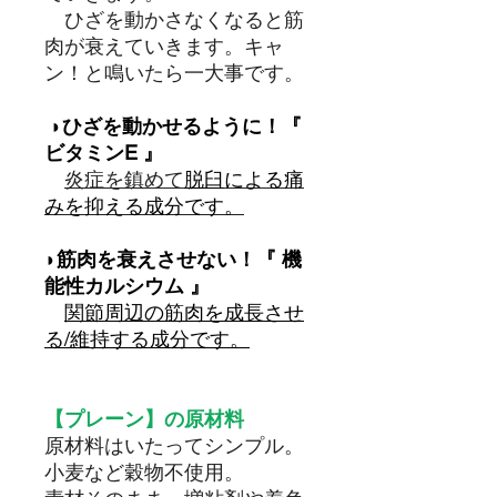
ひざを動かさなくなると筋
肉が衰えていきます。キャ
ン！と鳴いたら一大事です。
◗ひざを動かせるように！『
ビタミンE 』
炎症を鎮めて
脱臼
による痛
みを抑える成分です。
◗​​​筋肉を衰えさせない！『 機
能性カルシウム 』
関節周辺の筋肉を成長させ
る/維持する成分です。
【プレーン】の原材料
原材料はいたってシンプル。
小麦など穀物不使用。