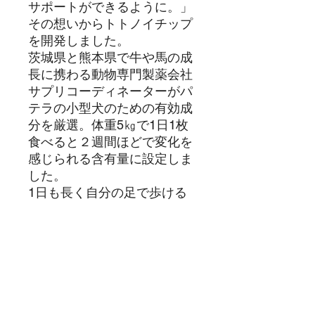
サポートができるように。」
その想いからトトノイチップ
を開発しました。
茨城県と熊本県で牛や馬の成
長に携わる動物専門製薬会社
サプリコーディネーターがパ
テラの小型犬のための有効成
分を厳選。体重5㎏で1日1枚
食べると２週間ほどで変化を
感じられる含有量に設定しま
した。
1日も長く自分の足で歩ける
ように、愛犬の関節サポート
にトトノイチップをぜひお役
立てください。
トトノイチップのこだわり