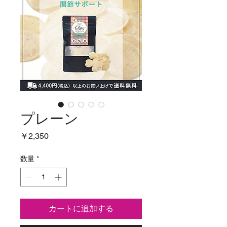
プレーン
価
￥2,350
格
数量
*
カートに追加する