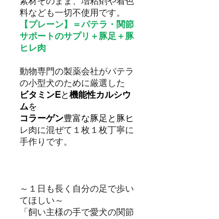
素材そのまま、増粘剤や着色
料なども一切不使用です。
【プレーン】＝パテラ・関節
サポートのサプリ＋豚足＋豚
ヒレ肉
動物専門の製薬会社がパテラ
の小型犬のために厳選した
ビタミンE
と
機能性カルシウ
ム
を
コラーゲン
豊富な豚足と豚ヒ
レ肉に混ぜて１枚１枚丁寧に
手作りです。
～１日も長く自分の足で歩い
てほしい～
「飼い主様の手で愛犬の関節